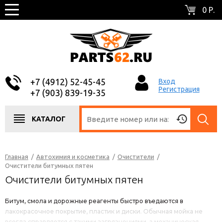
0 Р.
+7 (4912) 52-45-45
Вход
Регистрация
+7 (903) 839-19-35
КАТАЛОГ
Главная
/
Автохимия и косметика
/
Очистители
/
Очистители битумных пятен
Очистители битумных пятен
Битум, смола и дорожные реагенты быстро въедаются в
лакокрасочное покрытие, пластик и диски. Обычная мойка не
всегда справляется с такими загрязнениями, а механическая