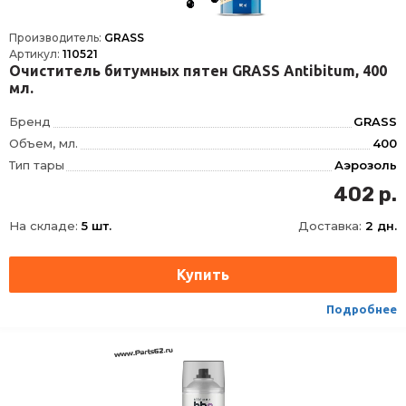
Производитель:
GRASS
Артикул:
110521
Очиститель битумных пятен GRASS Antibitum, 400
мл.
Бренд
GRASS
Объем, мл.
400
Тип тары
Аэрозоль
Требует смывания
да
402 р.
На складе:
5 шт.
Доставка:
2 дн.
Подробнее