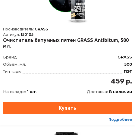
Производитель:
GRASS
Артикул:
150105
Очиститель битумных пятен GRASS Antibitum, 500
мл.
Бренд
GRASS
Объем, мл.
500
Тип тары
ПЭТ
Требует смывания
да
459 р.
На складе:
1 шт.
Доставка:
В наличии
Подробнее