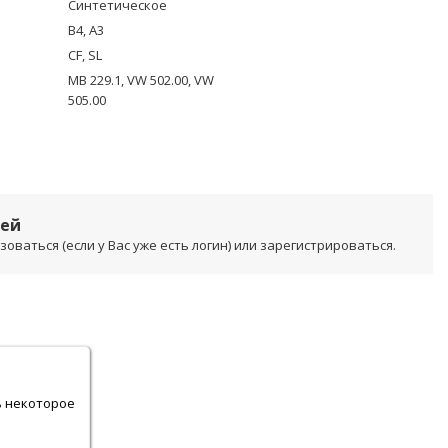
Синтетическое
B4, A3
CF, SL
MB 229.1, VW 502.00, VW
505.00
лей
ваться (если у Вас уже есть логин) или зарегистрироваться.
.
ь некоторое