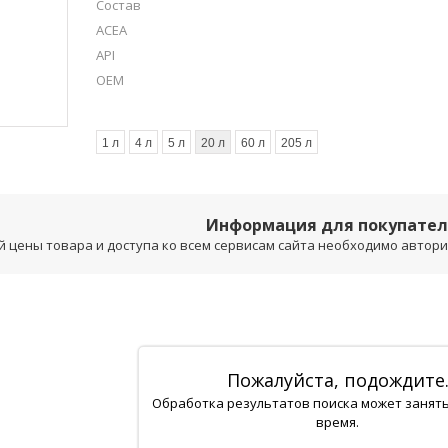
Состав
ACEA
API
OEM
1 л
4 л
5 л
20 л
60 л
205 л
Информация для покупате
 цены товара и доступа ко всем сервисам сайта необходимо авторизо
Пожалуйста, подождите
Обработка результатов поиска может занят
время.