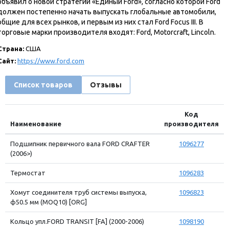
объявил о новой стратегии «Единый Ford», согласно которой Ford
должен постепенно начать выпускать глобальные автомобили,
общие для всех рынков, и первым из них стал Ford Focus III. В
торговые марки производителя входят: Ford, Motorcraft, Lincoln.
Страна:
США
Сайт:
https://www.ford.com
Список товаров
Отзывы
Код
Наименование
производителя
Подшипник первичного вала FORD CRAFTER
1096277
(2006>)
Термостат
1096283
Хомут соединителя труб системы выпуска,
1096823
ф50.5 мм (MOQ10) [ORG]
Кольцо упл.FORD TRANSIT [FA] (2000-2006)
1098190