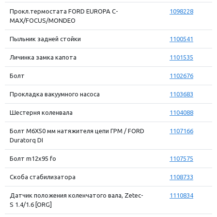
Прокл.термостата FORD EUROPA C-
1098228
MAX/FOCUS/MONDEO
Пыльник задней стойки
1100541
Личинка замка капота
1101535
Болт
1102676
Прокладка вакуумного насоса
1103683
Шестерня коленвала
1104088
Болт М6Х50 мм натяжителя цепи ГРМ / FORD
1107166
Duratorq DI
Болт m12x95 fo
1107575
Скоба стабилизатора
1108733
Датчик положения коленчатого вала, Zetec-
1110834
S 1.4/1.6 [ORG]