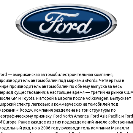
Ford — американская автомобилестроительная компания,
производитель автомобилей под марками «Ford». Четвёртый в
мире производитель автомобилей по объёму выпуска за весь
период существования; в настоящее время — третий на рынке СШ
после GM и Toyota, и второй в Европе после Volkswagen. Выпускает
широкий спектр легковых и коммерческих автомобилей под
марками «Форд». Компания разделена на три структуры по
географическому признаку: Ford North America, Ford Asia Pacific и Ford
of Europe. Ранее каждое из этих подразделений имело собственны
модельный ряд, но в 2006 году руководитель компании Малалли