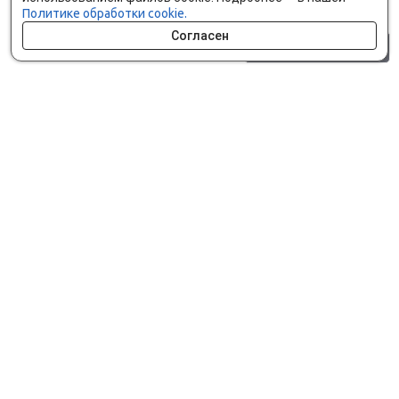
Политике обработки cookie.
Согласен
0 шт.
0 р.
Как сделать заказ
Доставка и оплата
Мобильное приложение
Что ищут на сайте?