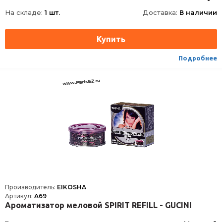
Длина упаковки, мм
70
На складе:
1 шт.
Доставка:
В наличии
Толщина упаковки, мм
40
Ширина упаковки, мм
70
Подробнее
Производитель:
EIKOSHA
Артикул:
A69
Ароматизатор меловой SPIRIT REFILL - GUCINI