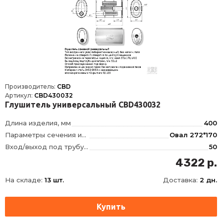
Производитель:
CBD
Артикул:
CBD430032
Глушитель универсальный CBD430032
Длина изделия, мм
400
Параметры сечения изделия, мм
Овал 272*170
Вход/выход под трубу диаметром, мм
50
Тип внутреннего узла
Лабиринтно-камерный, без наполнителя
4322 р.
Положение отверстий
смещенное/по центру
На складе:
13 шт.
Доставка:
2 дн.
Материал
Нержавеющая сталь DX52/DX53 с алюмокремниевым покрытием AS120
Способ присоединения
Сварка