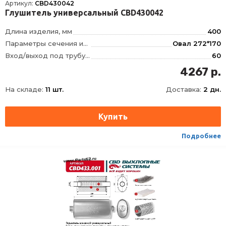
Артикул:
CBD430042
Глушитель универсальный CBD430042
Длина изделия, мм
400
Параметры сечения изделия, мм
Овал 272*170
Вход/выход под трубу диаметром, мм
60
Тип внутреннего узла
3-камерный, Лабиринтно-камерный, без наполнителя
4267 р.
Положение отверстий
смещенное/по центру
На складе:
11 шт.
Доставка:
2 дн.
Материал
Сталь с нержавеющим алюмокремниевым покрытием DX52/DX53+AS120
Способ присоединения
Сварка
Подробнее