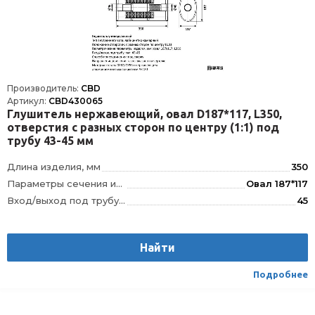
Производитель:
CBD
Артикул:
CBD430065
Глушитель нержавеющий, овал D187*117, L350,
отверстия с разных сторон по центру (1:1) под
трубу 43-45 мм
Длина изделия, мм
350
Параметры сечения изделия, мм
Овал 187*117
Вход/выход под трубу диаметром, мм
45
Тип внутреннего узла
Лабиринтно-камерный, без наполнителя
Положение отверстий
по центру
Найти
Материал
Сталь с нержавеющим алюмокремниевым покрытием DX52/DX53+AS120
Направление движения газов
указано на чертеже
Подробнее
Способ присоединения
под сварку
Штрихкод
4610121396423