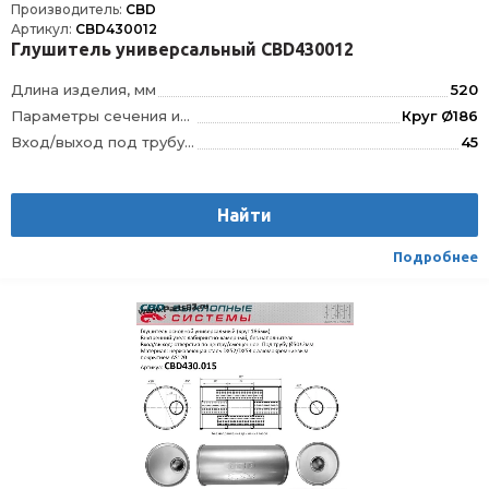
Производитель:
CBD
Артикул:
CBD430012
Глушитель универсальный CBD430012
Длина изделия, мм
520
Параметры сечения изделия, мм
Круг Ø186
Вход/выход под трубу диаметром, мм
45
Тип внутреннего узла
5-камерный, Лабиринтно-камерный, без наполнителя
Положение отверстий
смещенное/по центру
Найти
Материал
Сталь DX52/DX53 с нержавеющим алюмокремниевым покрытием AS120
Направление движения газов
Не имеет значения
Подробнее
Способ присоединения
Сварка