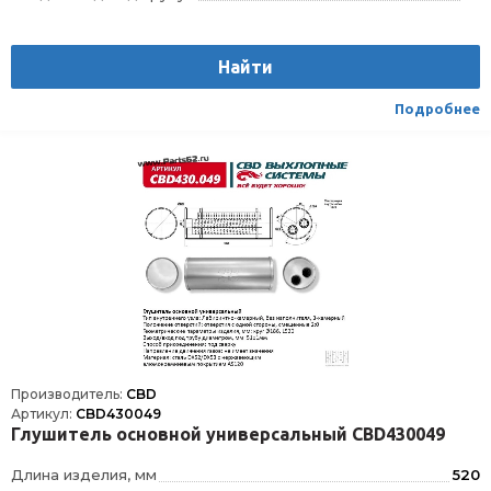
Тип внутреннего узла
3-камерный, Лабиринтно-камерный, без наполнителя
Положение отверстий
односторонние, смещенные
Найти
Материал
Сталь с нержавеющим алюмокремниевым покрытием DX52/DX53+AS120
Способ присоединения
Сварка
Подробнее
Производитель:
CBD
Артикул:
CBD430049
Глушитель основной универсальный CBD430049
Длина изделия, мм
520