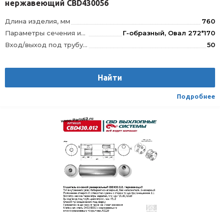
нержавеющий CBD430056
Длина изделия, мм
760
Параметры сечения изделия, мм
Г-образный, Овал 272*170
Вход/выход под трубу диаметром, мм
50
Тип внутреннего узла
4-камерный, Лабиринтно-камерный, без наполнителя
Положение отверстий
смещенное/по центру
Найти
Материал
Сталь с нержавеющим алюмокремниевым покрытием DX52/DX53+AS120
Направление движения газов
Указано на чертеже
Подробнее
Способ присоединения
Сварка