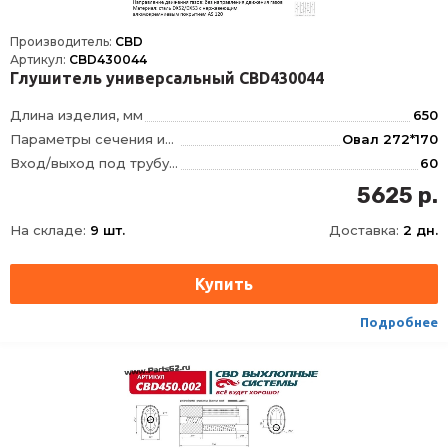
Производитель:
CBD
Артикул:
CBD430044
Глушитель универсальный CBD430044
Длина изделия, мм
650
Параметры сечения изделия, мм
Овал 272*170
Вход/выход под трубу диаметром, мм
60
Тип внутреннего узла
4-камерный, Лабиринтно-камерный, без наполнителя
5625 р.
Положение отверстий
смещенное/по центру
На складе:
9 шт.
Доставка:
2 дн.
Материал
Сталь с нержавеющим алюмокремниевым покрытием DX52/DX53+AS120
Способ присоединения
Сварка
Подробнее