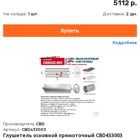
Тип внутреннего узла
3-камерный, Лабиринтно-камерный, без наполнителя
5112 р.
Положение отверстий
смещенное/по центру
На складе:
1 шт.
Доставка:
2 дн.
Материал
Сталь с нержавеющим алюмокремниевым покрытием DX52/DX53+AS120
Способ присоединения
Сварка
Подробнее
Производитель:
CBD
Артикул:
CBD433003
Глушитель основной прямоточный CBD433003