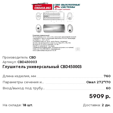
Производитель:
CBD
Артикул:
CBD450003
Глушитель универсальный CBD450003
Длина изделия, мм
760
Параметры сечения изделия, мм
Овал 272*170
Вход/выход под трубу диаметром, мм
60
Тип внутреннего узла
Лабиринтно-камерный, с наполнителем
5909 р.
Положение отверстий
вход по центру/выход смещенный
На складе:
18 шт.
Доставка:
2 дн.
Движение газов
Направленное
Материал
Сталь DX52/DX53 с нержавеющим алюмокремниевым покрытием AS120