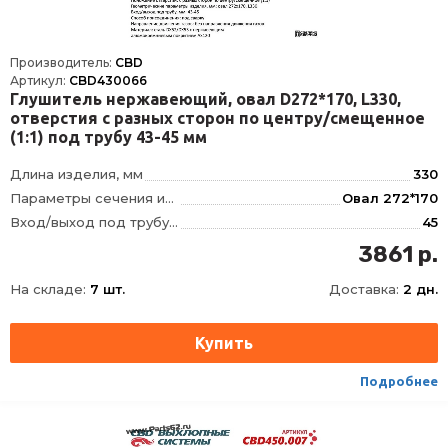
Производитель:
CBD
Артикул:
CBD430066
Глушитель нержавеющий, овал D272*170, L330,
отверстия с разных сторон по центру/смещенное
(1:1) под трубу 43-45 мм
Длина изделия, мм
330
Параметры сечения изделия, мм
Овал 272*170
Вход/выход под трубу диаметром, мм
45
Тип внутреннего узла
Лабиринтно-камерный, без наполнителя
3861 р.
Положение отверстий
смещенное/по центру
На складе:
7 шт.
Доставка:
2 дн.
Материал
Сталь с нержавеющим алюмокремниевым покрытием DX52/DX53+AS120
Направление движения газов
не имеет значения
Способ присоединения
под сварку
Штрихкод
4610121396430
Подробнее