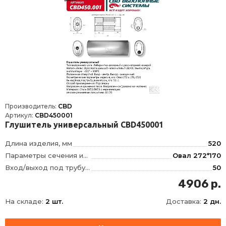
Производитель:
CBD
Артикул:
CBD450001
Глушитель универсальный CBD450001
Длина изделия, мм
520
Параметры сечения изделия, мм
Овал 272*170
Вход/выход под трубу диаметром, мм
50
Тип внутреннего узла
Лабиринтно-камерный, с наполнителем
4906 р.
Положение отверстий
вход по центру/выход смещенный
На складе:
2 шт.
Доставка:
2 дн.
Движение газов
Направленное
Материал
Сталь DX52/DX53 с нержавеющим алюмокремниевым покрытием AS120