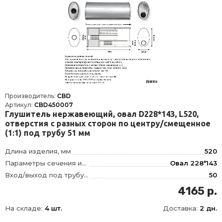
Производитель:
CBD
Артикул:
CBD450007
Глушитель нержавеющий, овал D228*143, L520,
отверстия с разных сторон по центру/смещенное
(1:1) под трубу 51 мм
Длина изделия, мм
520
Параметры сечения изделия, мм
Овал 228*143
Вход/выход под трубу диаметром, мм
50
Тип внутреннего узла
Лабиринтно-камерный, с наполнителем
4165 р.
Положение отверстий
смещенное/по центру
На складе:
4 шт.
Доставка:
2 дн.
Материал
Сталь с нержавеющим алюмокремниевым покрытием DX52/DX53+AS120