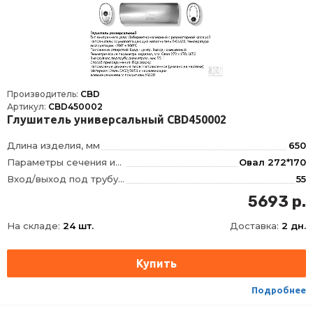
Производитель:
CBD
Артикул:
CBD450002
Глушитель универсальный CBD450002
Длина изделия, мм
650
Параметры сечения изделия, мм
Овал 272*170
Вход/выход под трубу диаметром, мм
55
Тип внутреннего узла
Лабиринтно-камерный, с наполнителем
5693 р.
Положение отверстий
вход по центру/выход смещенный
На складе:
24 шт.
Доставка:
2 дн.
Движение газов
Направленное
Материал
Сталь DX52/DX53 с нержавеющим алюмокремниевым покрытием AS120
Способ присоединения
Сварка
Подробнее