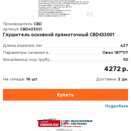
Производитель:
CBD
Артикул:
CBD433001
Глушитель основной прямоточный CBD433001
Длина изделия, мм
427
Параметры сечения изделия, мм
Овал 187*117
Вход/выход под трубу диаметром, мм
50
Тип внутреннего узла
Прямоточный, с наполнителем
4272 р.
Положение отверстий
по центру
На складе:
16 шт.
Доставка:
2 дн.
Длина камеры, мм
350
Материал
Сталь DX52/DX53 с нержавеющим алюмокремниевым покрытием AS120
Наполнитель
Шумопоглощающие маты из иглопробивного керамического волокна. Металлическая вата из коррозионностойкой жаропрочной стали AISI439
Направление движения газов
не имеет значения
Подробнее
Способ присоединения
Сварка