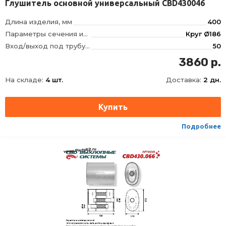
Глушитель основной универсальный CBD430046
Инструкция по установке универсальных глушителей
Длина изделия, мм
400
Параметры сечения изделия, мм
Круг Ø186
Вход/выход под трубу диаметром, мм
50
Тип внутреннего узла
Лабиринтно-камерный, без наполнителя
3860 р.
Положение отверстий
смещенные
На складе:
4 шт.
Доставка:
2 дн.
Материал
Сталь с нержавеющим алюмокремниевым покрытием DX52/DX53+AS120
Направление движения газов
Не имеет значения
Способ присоединения
Сварка
Подробнее