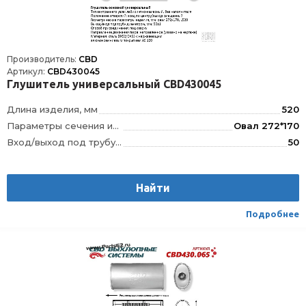
Производитель:
CBD
Артикул:
CBD430045
Глушитель универсальный CBD430045
Длина изделия, мм
520
Параметры сечения изделия, мм
Овал 272*170
Вход/выход под трубу диаметром, мм
50
Тип внутреннего узла
Лабиринтно-камерный, без наполнителя
Положение отверстий
Вход по центру/выход смещенный, смещенное/по центру
Найти
Материал
Сталь с нержавеющим алюмокремниевым покрытием DX52/DX53+AS120
Направление движения газов
Указано на чертеже
Подробнее
Способ присоединения
Сварка