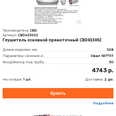
Производитель:
CBD
Артикул:
CBD433002
Глушитель основной прямоточный CBD433002
Длина изделия, мм
528
Параметры сечения изделия, мм
Овал 187*117
Вход/выход под трубу диаметром, мм
50
Тип внутреннего узла
Прямоточный, с наполнителем
4743 р.
Положение отверстий
по центру
На складе:
1 шт.
Доставка:
2 дн.
Длина камеры, мм
450
Материал
Сталь DX52/DX53 с нержавеющим алюмокремниевым покрытием AS120
Наполнитель
Шумопоглощающие маты из иглопробивного керамического волокна. Металлическая вата из коррозионностойкой жаропрочной стали AISI439
Направление движения газов
не имеет значения
Подробнее
Способ присоединения
Сварка