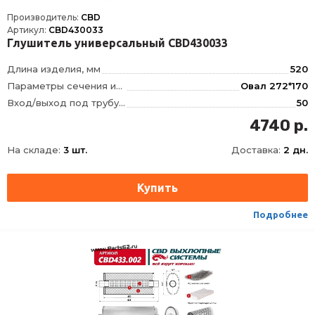
Производитель:
CBD
Артикул:
CBD430033
Глушитель универсальный CBD430033
Длина изделия, мм
520
Параметры сечения изделия, мм
Овал 272*170
Вход/выход под трубу диаметром, мм
50
Тип внутреннего узла
Лабиринтно-камерный, без наполнителя
4740 р.
Положение отверстий
смещенное/по центру
На складе:
3 шт.
Доставка:
2 дн.
Материал
Нержавеющая сталь DX52/DX53 с алюмокремниевым покрытием AS120
Способ присоединения
Сварка
Подробнее