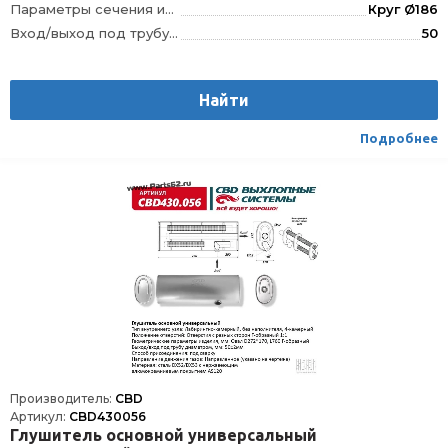
Параметры сечения изделия, мм
Круг Ø186
Вход/выход под трубу диаметром, мм
50
Тип внутреннего узла
Лабиринтно-камерный, без наполнителя
Положение отверстий
Отверстия с одной стороны, смещенные
Найти
Материал
Сталь с нержавеющим алюмокремниевым покрытием DX52/DX53+AS120
Направление движения газов
не имеет значения
Подробнее
Способ присоединения
Сварка
Производитель:
CBD
Артикул:
CBD430056
Глушитель основной универсальный