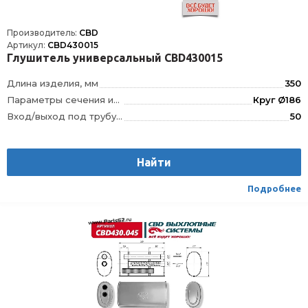
Производитель:
CBD
Артикул:
CBD430015
Глушитель универсальный CBD430015
Длина изделия, мм
350
Параметры сечения изделия, мм
Круг Ø186
Вход/выход под трубу диаметром, мм
50
Тип внутреннего узла
3-камерный, Лабиринтно-камерный, без наполнителя
Положение отверстий
смещенное/по центру
Найти
Материал
Сталь DX52/DX53 с нержавеющим алюмокремниевым покрытием AS120
Направление движения газов
не имеет значения
Подробнее
Способ присоединения
Сварка