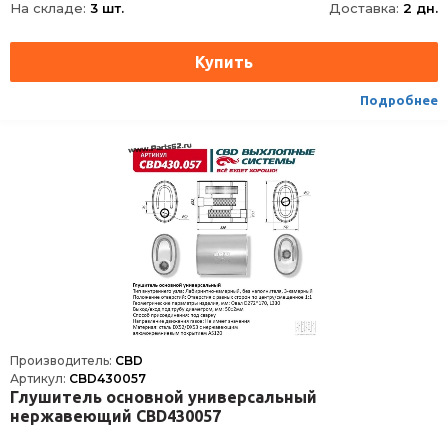
На складе:
3 шт.
Доставка:
2 дн.
Материал
Сталь с нержавеющим алюмокремниевым покрытием DX52/DX53+AS120
Направление движения газов
Не имеет значения
Способ присоединения
Сварка
Подробнее
Производитель:
CBD
Артикул:
CBD430057
Глушитель основной универсальный
нержавеющий CBD430057