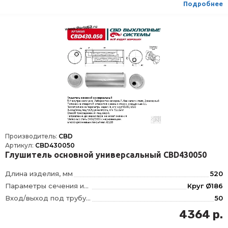
Подробнее
Производитель:
CBD
Артикул:
CBD430050
Глушитель основной универсальный CBD430050
Длина изделия, мм
520
Параметры сечения изделия, мм
Круг Ø186
Вход/выход под трубу диаметром, мм
50
Тип внутреннего узла
Лабиринтно-камерный, без наполнителя
4364 р.
Положение отверстий
Отверстия с разных сторон, смещенные