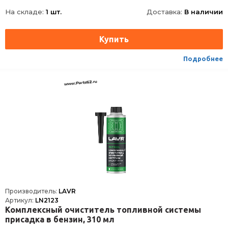
Длина
62
На складе:
1 шт.
Доставка:
В наличии
Ширина
62
Высота
165
Срок годности
60 мес
Условия хранения
±30
Подробнее
ТНВЭД
3811900000
Сезон
Всесезоная
Производитель:
LAVR
Артикул:
LN2123
Комплексный очиститель топливной системы
присадка в бензин, 310 мл