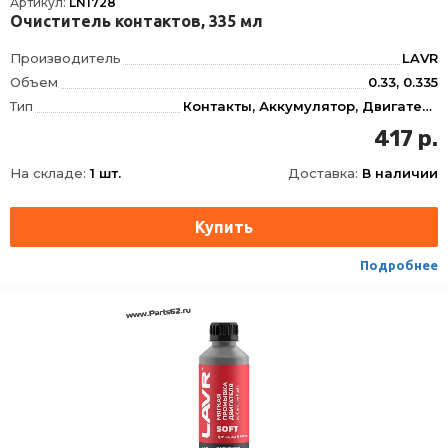
Артикул:
LN1728
Очиститель контактов, 335 мл
Производитель
LAVR
Объем
0.33, 0.335
Тип
Контакты, Аккумулятор, Двигатель
Фасовка
335 мл
417 р.
Длина
52
На складе:
1 шт.
Доставка:
В наличии
Ширина
52
Высота
200
Срок годности
36 мес
Условия хранения
±30˚С
Подробнее
ТНВЭД
3814009000
Ширина упаковки, мм
52
Толщина упаковки, мм
52
Длина упаковки, мм
200