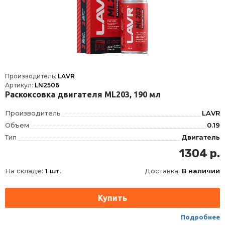
Производитель:
LAVR
Артикул:
LN2506
Раскоксовка двигателя ML203, 190 мл
Производитель
LAVR
Объем
0.19
Тип
Двигатель
Фасовка
190 мл
1304 р.
Длина
80
На складе:
1 шт.
Доставка:
В наличии
Ширина
52
Высота
145
Срок годности
36 мес
Условия хранения
не выш +30
Подробнее
ТНВЭД
3811900000