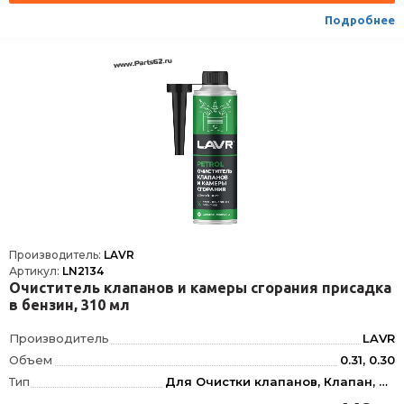
Условия хранения
±30˚С
Подробнее
ТНВЭД
3814009000
Производитель:
LAVR
Артикул:
LN2134
Очиститель клапанов и камеры сгорания присадка
в бензин, 310 мл
Производитель
LAVR
Объем
0.31, 0.30
Тип
Для Очистки клапанов, Клапан, Для Бензина
Фасовка
310 мл