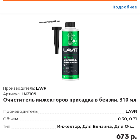
Условия хранения
±30
Подробнее
ТНВЭД
3811900000
Сезон
Всесезоная
Производитель:
LAVR
Артикул:
LN2109
Очиститель инжекторов присадка в бензин, 310 мл
Производитель
LAVR
Объем
0.30, 0.31
Тип
Инжектор, Для Бензина, Для Очистки топливной системы, Бензиновые системы, Топливной системы
Фасовка
310 мл
673 р.