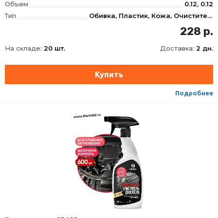
Объем
0.12, 0.12
Тип
Обивка, Пластик, Кожа, Очиститель
Фасовка
120 мл
228 р.
Длина
41
На складе:
20 шт.
Доставка:
2 дн.
Ширина
41
Высота
165
Срок годности
60 мес
Условия хранения
+2..+30
Подробнее
ТНВЭД
3402500000
Ширина упаковки, мм
41
Толщина упаковки, мм
41
Длина упаковки, мм
165