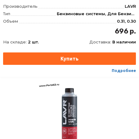
Производитель
LAVR
Тип
Бензиновые системы, Для Бензина, Для Очистки топливной системы, Топливной системы, Инжектор
Объем
0.31, 0.30
Фасовка
310 мл
696 р.
Длина
62
На складе:
2 шт.
Доставка:
В наличии
Ширина
62
Высота
165
Срок годности
60 мес
Условия хранения
±30
Подробнее
ТНВЭД
3811900000
Сезон
Всесезоная