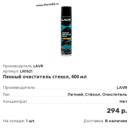
Производитель:
LAVR
Артикул:
LN1621
Пенный очиститель стекол, 400 мл
Производитель
LAVR
Тип
Летний, Стёкол, Очиститель
Концентрат
Нет
Объем
0.4, 0.40, 0.4
294 р.
Фасовка
400 мл
На складе:
1 шт.
Доставка:
В наличии
Длина
52
Ширина
52