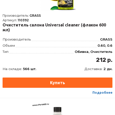
Производитель:
GRASS
Артикул:
110392
Очиститель салона Universal сleaner (флакон 600
мл)
Производитель
GRASS
Объем
0.60, 0.6
Тип
Обивка, Очиститель
Габариты упаковки (ед) ДхШхВ
49x100x285 мм
212 р.
рН
10
На складе:
566 шт.
Доставка:
2 дн.
Водородный показатель
Нейтральный
Отдушка
да
Способ нанесения
ручной
Тип продукта
готов к применению
Подробнее
Требует смывания
да
Область применения
Интерьер