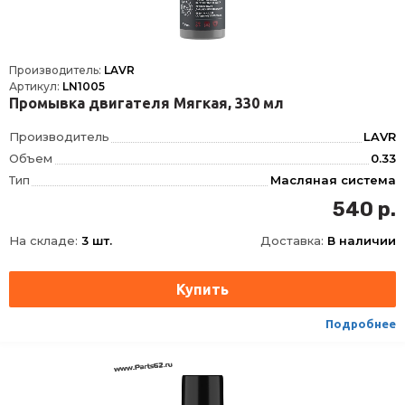
Производитель:
LAVR
Артикул:
LN1005
Промывка двигателя Мягкая, 330 мл
Производитель
LAVR
Объем
0.33
Тип
Масляная система
Фасовка
330 мл
540 р.
Длина
62
На складе:
3 шт.
Доставка:
В наличии
Ширина
62
Высота
165
Срок годности
60 мес
Условия хранения
±30
Подробнее
ТНВЭД
3811290000