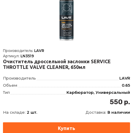
Производитель:
LAVR
Артикул:
LN3519
Очиститель дроссельной заслонки SERVICE
THROTTLE VALVE CLEANER, 650мл
Производитель
LAVR
Объем
0.65
Тип
Карбюратор, Универсальный
Фасовка
650 мл
550 р.
Длина
65
На складе:
2 шт.
Доставка:
В наличии
Ширина
65
Высота
235
Срок годности
36 мес