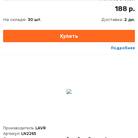
Концентрат
Нет
188 р.
Фасовка
500 мл
На складе:
30 шт.
Доставка:
2 дн.
Длина
68
Ширина
68
Высота
245
Срок годности
60 мес
Подробнее
Условия хранения
+2..+30
ТНВЭД
3402500000
Производитель:
LAVR
Артикул:
LN2265