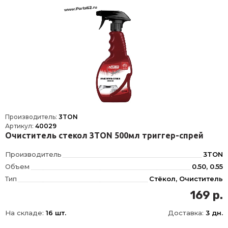
Производитель:
3TON
Артикул:
40029
Очиститель стекол 3TON 500мл триггер-спрей
Производитель
3TON
Объем
0.50, 0.55
Тип
Стёкол, Очиститель
Ширина упаковки, мм
180
169 р.
Толщина упаковки, мм
120
На складе:
16 шт.
Доставка:
3 дн.
Длина упаковки, мм
310