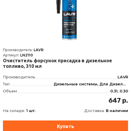
Производитель:
LAVR
Артикул:
LN2110
Очиститель форсунок присадка в дизельное
топливо, 310 мл
Производитель
LAVR
Тип
Дизельные системы, Для Дизеля, Для Очистки топливной системы, Инжектор, Топливной системы
Объем
0.31, 0.30
Фасовка
310 мл
647 р.
Длина
62
На складе:
1 шт.
Доставка:
В наличии
Ширина
62
Высота
165
Срок годности
60 мес