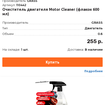
Производитель:
GRASS
Артикул:
110442
Очиститель двигателя Motor Cleaner (флакон 600
мл)
Производитель
GRASS
Тип
Двигатель
Объем
0.6
Габариты упаковки (ед) ДхШхВ
49x100x285 мм
255 р.
рН
11
На складе:
1 шт.
Доставка:
В наличии
Водородный показатель
Щелочной
Отдушка
нет
Способ нанесения
ручной
Тип продукта
готов к применению
Подробнее
Требует смывания
да
Область применения
Экстерьер