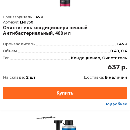
Производитель:
LAVR
Артикул:
LN1750
Очиститель кондиционера пенный
Антибактериальный, 400 мл
Производитель
LAVR
Объем
0.40, 0.4
Тип
Кондиционер, Очиститель
Фасовка
400 мл
637 р.
Длина
52
На складе:
2 шт.
Доставка:
В наличии
Ширина
52
Высота
235
Срок годности
24 мес
Условия хранения
от +5 до +25
Подробнее
ТНВЭД
3402500000
Ширина упаковки, мм
52
Толщина упаковки, мм
52
Длина упаковки, мм
235