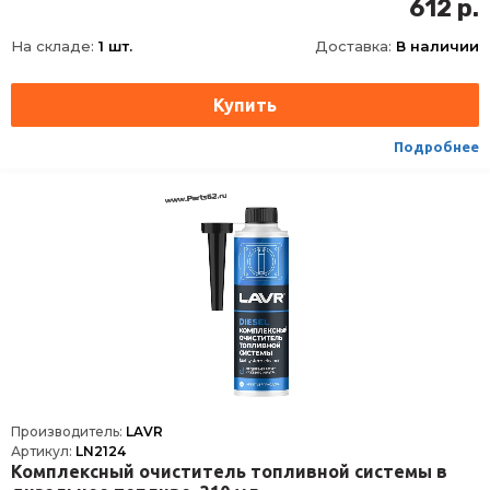
612 р.
Длина
62
На складе:
1 шт.
Доставка:
В наличии
Ширина
62
Высота
165
Срок годности
60 мес
Условия хранения
±30
Подробнее
ТНВЭД
3811900000
Сезон
Всесезоная
Производитель:
LAVR
Артикул:
LN2124
Комплексный очиститель топливной системы в