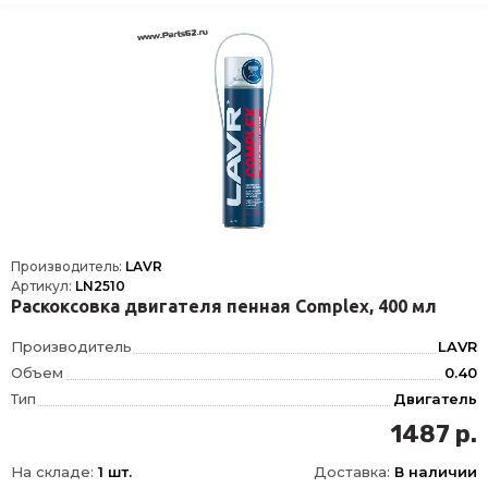
Производитель:
LAVR
Артикул:
LN2510
Раскоксовка двигателя пенная Complex, 400 мл
Производитель
LAVR
Объем
0.40
Тип
Двигатель
Фасовка
400 мл
1487 р.
Длина
52
На складе:
1 шт.
Доставка:
В наличии
Ширина
52