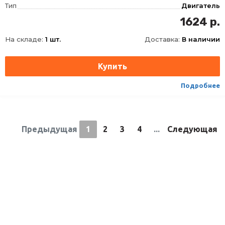
Тип
Двигатель
Фасовка
320 мл
1624 р.
Длина
85
На складе:
1 шт.
Доставка:
В наличии
Ширина
54
Высота
192
Срок годности
36 мес
Условия хранения
не выш +30
Подробнее
ТНВЭД
3811900000
Предыдущая
1
2
3
4
...
Следующая