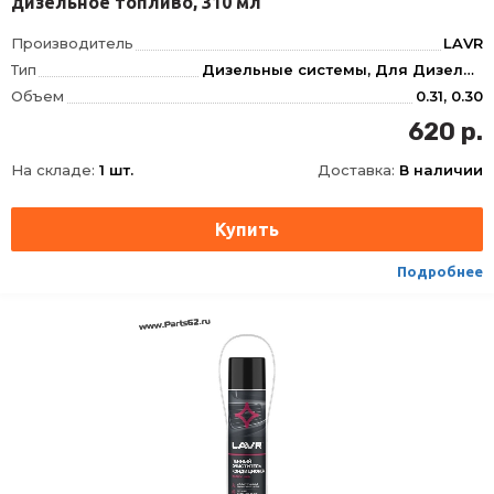
дизельное топливо, 310 мл
Производитель
LAVR
Тип
Дизельные системы, Для Дизеля, Для Очистки топливной системы, Топливной системы, Инжектор
Объем
0.31, 0.30
Фасовка
310 мл
620 р.
Длина
62
На складе:
1 шт.
Доставка:
В наличии
Ширина
62
Высота
165
Срок годности
60 мес
Условия хранения
±30
Подробнее
ТНВЭД
3811900000
Сезон
Всесезоная