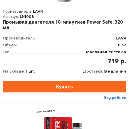
Производитель:
LAVR
Артикул:
LN1008
Промывка двигателя 10-минутная Power Safe, 320
мл
Производитель
LAVR
Объем
0.32
Тип
Масляная система
Фасовка
320 мл
719 р.
Длина
52.5
На складе:
1 шт.
Доставка:
В наличии
Ширина
90
Высота
237
Срок годности
60 мес
Условия хранения
±30º
Подробнее
ТНВЭД
3811290000