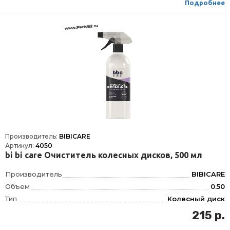
Подробнее
ТНВЭД
3402500000
Ширина упаковки, мм
57
Толщина упаковки, мм
57
Длина упаковки, мм
165
Производитель:
BIBICARE
Артикул:
4050
bi bi care Очиститель колесных дисков, 500 мл
Производитель
BIBICARE
Объем
0.50
Тип
Колесный диск
Фасовка
500 мл
215 р.
Длина
68