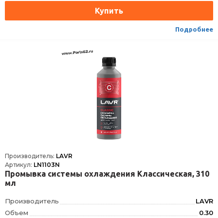
Высота
235
Срок годности
36 мес
Подробнее
Условия хранения
+5˚С до +30˚С
ТНВЭД
3402500000
Ширина упаковки, мм
52
Толщина упаковки, мм
52
Длина упаковки, мм
235
Производитель:
LAVR
Артикул:
LN1103N
Промывка системы охлаждения Классическая, 310
мл
Производитель
LAVR
Объем
0.30