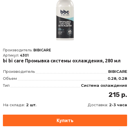
Производитель:
BIBICARE
Артикул:
4301
bi bi care Промывка системы охлаждения, 280 мл
Производитель
BIBICARE
Объем
0.28, 0.28
Тип
Система охлаждения
Фасовка
280 мл
215 р.
Длина
57
На складе:
2 шт.
Доставка:
2-3 часа
Ширина
57
Высота
165
Срок годности
36 мес
Условия хранения
от -5 до +30