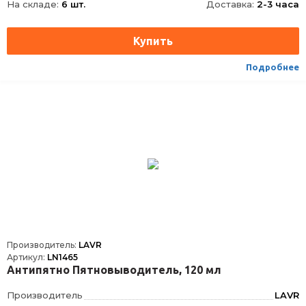
На складе:
6 шт.
Доставка:
2-3 часа
Ширина
68
Высота
245
Срок годности
60 мес
Условия хранения
+2..+30
Подробнее
ТНВЭД
3402500000
Производитель:
LAVR
Артикул:
LN1465
Антипятно Пятновыводитель, 120 мл
Производитель
LAVR