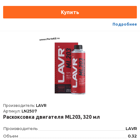
Высота
235
Срок годности
18 мес
Условия хранения
±30˚С
Подробнее
ТНВЭД
3811900000
Производитель:
LAVR
Артикул:
LN2507
Раскоксовка двигателя ML203, 320 мл
Производитель
LAVR
Объем
0.32