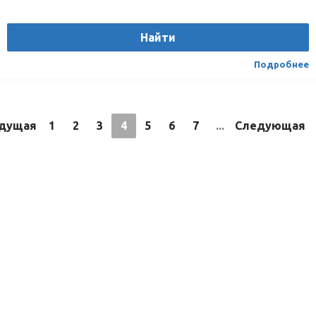
Шелкография
Да
Датчик дождя
ДД
Найти
Расположение
Спереди
Подробнее
дущая
1
2
3
4
5
6
7
...
Следующая