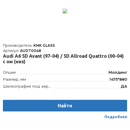
Производитель:
KMK GLASS
Артикул:
AUDT0048
Audi A6 5D Avant (97-04) / 5D Allroad Quattro (00-04)
с ом (низ)
Опции
Молдинг
Размер, мм
1475*880
Шелкография под зеркало заднего вида
ДА
VIN окно
VIN
Шелкография
Да
Найти
Расположение
Спереди
Подробнее