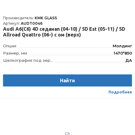
Производитель:
KMK GLASS
Артикул:
AUDT0046
Audi A6(С6) 4D седанan (04-10) / 5D Est (05-11) / 5D
Allroad Quattro (06-) с ом (верх)
Опции
Молдинг
Размер, мм
1470*850
Шелкография под зеркало заднего вида
ДА
VIN окно
VIN
Шелкография
Да
Найти
Датчик дождя
ДД
Расположение
Спереди
Подробнее