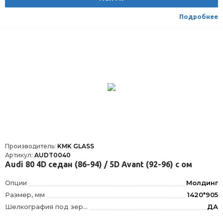
Расположение
Спереди
Подробнее
Производитель:
KMK GLASS
Артикул:
AUDT0040
Audi 80 4D седан (86-94) / 5D Avant (92-96) с ом
Опции
Молдинг
Размер, мм
1420*905
Шелкография под зеркало заднего вида
ДА
Шелкография
Да