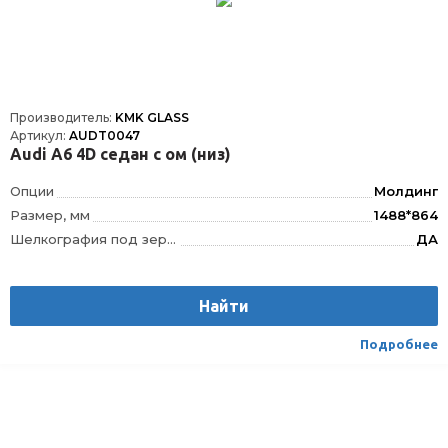
Производитель:
KMK GLASS
Артикул:
AUDT0047
Audi A6 4D седан с ом (низ)
Опции
Молдинг
Размер, мм
1488*864
Шелкография под зеркало заднего вида
ДА
VIN окно
VIN
Шелкография
Да
Найти
Расположение
Спереди
Подробнее