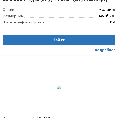
Опции
Молдинг
Размер, мм
1470*890
Шелкография под зеркало заднего вида
ДА
VIN окно
VIN
Шелкография
Да
Найти
Датчик дождя
ДД
Расположение
Спереди
Подробнее