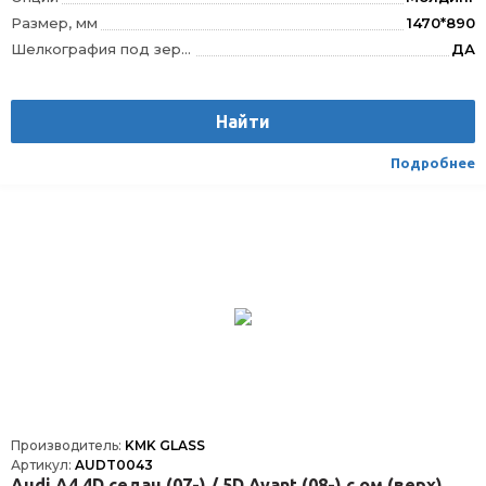
Размер, мм
1470*890
Шелкография под зеркало заднего вида
ДА
VIN окно
VIN
Шелкография
Да
Найти
Расположение
Спереди
Подробнее
Производитель:
KMK GLASS
Артикул:
AUDT0043
Audi A4 4D седан (07-) / 5D Avant (08-) с ом (верх)