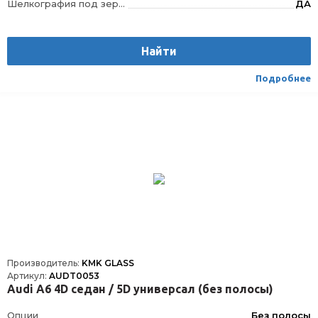
Шелкография под зеркало заднего вида
ДА
VIN окно
VIN
Шелкография
Да
Найти
Датчик дождя
ДД
Расположение
Спереди
Подробнее
Производитель:
KMK GLASS
Артикул:
AUDT0053
Audi A6 4D седан / 5D универсал (без полосы)
Опции
Без полосы