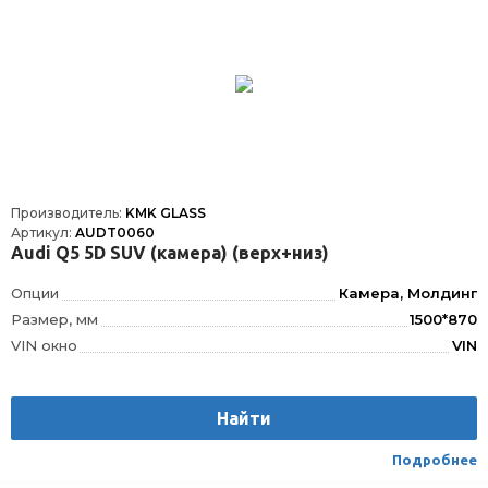
Производитель:
KMK GLASS
Артикул:
AUDT0060
Audi Q5 5D SUV (камера) (верх+низ)
Опции
Камера, Молдинг
Размер, мм
1500*870
VIN окно
VIN
Шелкография
Да
Датчик дождя
ДД
Найти
Расположение
Спереди
Подробнее