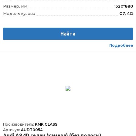
Размер, мм
1520*880
Модель кузова
C7, 4G
Шелкография под зеркало заднего вида
ДА
VIN окно
VIN
Найти
Шелкография
Да
Датчик дождя
ДД
Подробнее
Расположение
Спереди
Производитель:
KMK GLASS
Артикул:
AUDT0054
Audi A8 4D седан (камера) (без полосы)