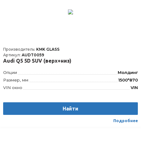
Производитель:
KMK GLASS
Артикул:
AUDT0059
Audi Q5 5D SUV (верх+низ)
Опции
Молдинг
Размер, мм
1500*870
VIN окно
VIN
Шелкография
Да
Датчик дождя
ДД
Найти
Расположение
Спереди
Подробнее