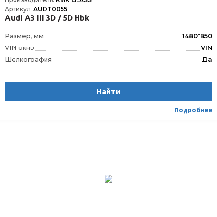
Производитель:
KMK GLASS
Артикул:
AUDT0055
Audi A3 III 3D / 5D Hbk
Размер, мм
1480*850
VIN окно
VIN
Шелкография
Да
Датчик дождя
ДД
Расположение
Спереди
Найти
Подробнее