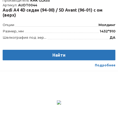
Производитель:
KMK GLASS
Артикул:
AUDT0044
Audi A4 4D седан (94-00) / 5D Avant (96-01) с ом
(верх)
Опции
Молдинг
Размер, мм
1432*910
Шелкография под зеркало заднего вида
ДА
VIN окно
VIN
Шелкография
Да
Найти
Расположение
Спереди
Подробнее