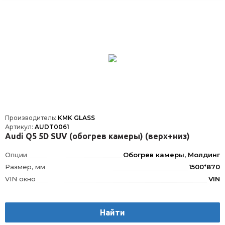
Производитель:
KMK GLASS
Артикул:
AUDT0061
Audi Q5 5D SUV (обогрев камеры) (верх+низ)
Опции
Обогрев камеры, Молдинг
Размер, мм
1500*870
VIN окно
VIN
Шелкография
Да
Датчик дождя
ДД
Найти
Расположение
Спереди