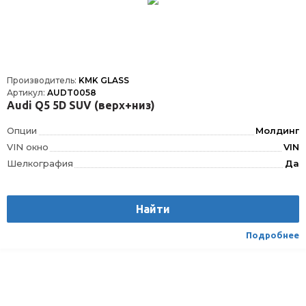
Производитель:
KMK GLASS
Артикул:
AUDT0058
Audi Q5 5D SUV (верх+низ)
Опции
Молдинг
VIN окно
VIN
Шелкография
Да
Размер, мм
1500*870
Расположение
Спереди
Найти
Подробнее