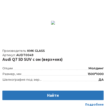
Производитель:
KMK GLASS
Артикул:
AUDT0049
Audi Q7 5D SUV с ом (верх+низ)
Опции
Молдинг
Размер, мм
1500*1000
Шелкография под зеркало заднего вида
ДА
VIN окно
VIN
Шелкография
Да
Найти
Датчик дождя
ДД
Расположение
Спереди
Подробнее