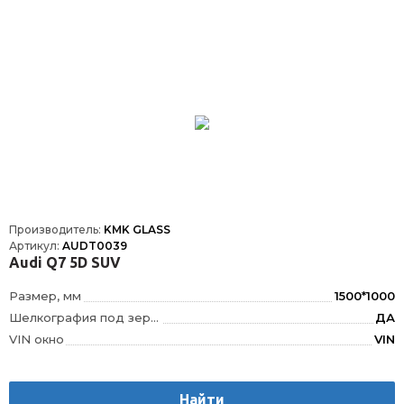
Производитель:
KMK GLASS
Артикул:
AUDT0039
Audi Q7 5D SUV
Размер, мм
1500*1000
Шелкография под зеркало заднего вида
ДА
VIN окно
VIN
Шелкография
Да
Датчик дождя
ДД
Найти