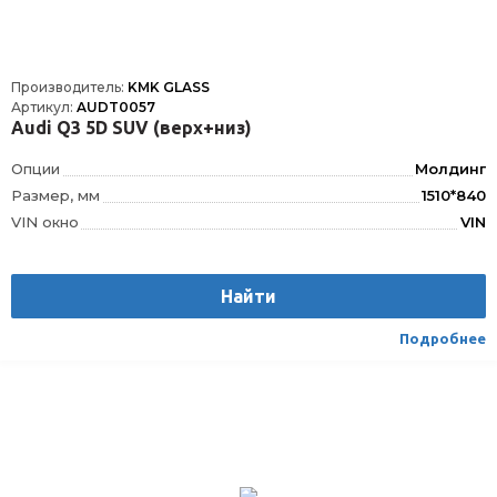
Производитель:
KMK GLASS
Артикул:
AUDT0057
Audi Q3 5D SUV (верх+низ)
Опции
Молдинг
Размер, мм
1510*840
VIN окно
VIN
Шелкография
Да
Датчик дождя
ДД
Найти
Расположение
Спереди
Подробнее