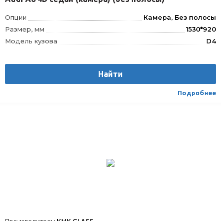
Опции
Камера, Без полосы
Размер, мм
1530*920
Модель кузова
D4
Шелкография под зеркало заднего вида
ДА
VIN окно
VIN
Найти
Шелкография
Да
Датчик дождя
ДД
Подробнее
Расположение
Спереди