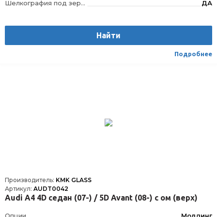
Шелкография под зеркало заднего вида
ДА
Шелкография
Да
Расположение
Спереди
Найти
Подробнее
Производитель:
KMK GLASS
Артикул:
AUDT0042
Audi A4 4D седан (07-) / 5D Avant (08-) с ом (верх)
Опции
Молдинг